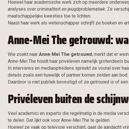
Hoewel haar academische werk zich op meerdere onderwerpen 
analyses over criminaliteit en jeugdproblematiek. Ze versch
maatschappelijke kwesties toe te lichten.
Naast haar werk als wetenschapper schrijft ze boeken en art
Anne-Mei The getrouwd: wat
Wie zoekt naar
Anne-Mei The getrouwd
, merkt dat er wei
Anne-Mei The houdt haar privéleven namelijk grotendeels buit
In interviews en mediaoptredens spreekt ze vooral over ha
details zoals een huwelijk of partner komen zelden aan bod.
Daardoor is niet publiek bevestigd of ze getrouwd is of een 
Privéleven buiten de schijn
Veel academici en experts die regelmatig in de media versch
te delen. Dat lijkt ook voor Anne-Mei The te gelden.
Hoewel ze vaak op televisie verschijnt, gaat de aandacht vrij