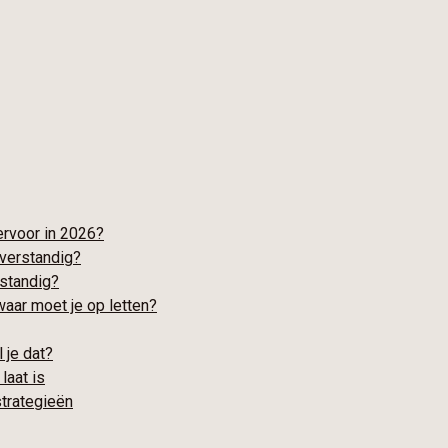
ervoor in 2026?
 verstandig?
rstandig?
waar moet je op letten?
 je dat?
laat is
strategieën