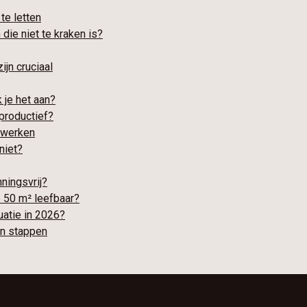
te letten
die niet te kraken is?
ijn cruciaal
je het aan?
productief?
t werken
niet?
ningsvrij?
e 50 m² leefbaar?
uatie in 2026?
in stappen