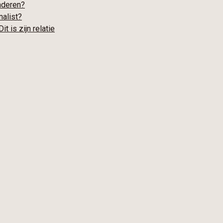
inderen?
nalist?
t is zijn relatie