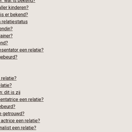
r: wat is bekend?
ller kinderen?
is er bekend?
 relatiestatus
iendin?
rainer?
end?
esentator een relatie?
 gebeurd?
 relatie?
latie?
 dit is zij
entatrice een relatie?
gebeurd?
ze getrouwd?
 actrice een relatie?
nalist een relatie?