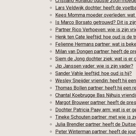
Cristiano Ronaldo oudste zoon moede
Lars Veldwijk dochter: heeft de voetba
Kees Momma moeder overleden: wat 
Is Marco Borsato getrouwd? Dit is zijn
Partner Rico Verhoeven: wie is zijn vr
Henk ten Cate leeftijd: hoe oud is de t
Felienne Hermans partner: wat is bek
Milan van Dongen partner: heeft de pr
Siem de Jong dochter ziek: wat is er
Jip Janssen vader: wie is zijn vader?
Sander Vahle leeftijd: hoe oud is hij?
Wesley Sneijder vriendin: heeft hij een
Thomas Bollen partner: heeft hij een re
Chantal Koebrugge Bas Nijhuis vriendin:
Margot Brouwer partner: heeft de pres
Dochter Patricia Paay arm: wat is er 
Tineke Schouten partner: met wie is 
Julia Brendler partner: heeft de Duitse
Peter Winterman partner: heeft de jour