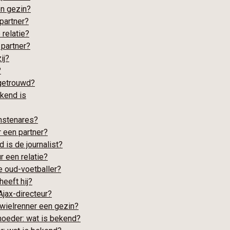
en gezin?
partner?
 relatie?
 partner?
ij?
?
 getrouwd?
ekend is
unstenares?
r een partner?
 is de journalist?
r een relatie?
de oud-voetballer?
eeft hij?
Ajax-directeur?
wielrenner een gezin?
oeder: wat is bekend?