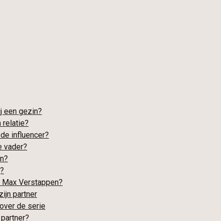
ij een gezin?
 relatie?
 de influencer?
e vader?
en?
j?
an Max Verstappen?
zijn partner
 over de serie
partner?