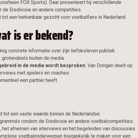
voorheen FOX Sports). Daar presenteert hij verschillende
r de Eredivisie en andere competities.
it tot een herkenbaar gezicht voor voetbalfans in Nederland.
at is er bekend?
inig concrete informatie over zijn liefdesleven publiek
k grotendeels buiten de media.
tgebreid in de media wordt besproken
. Van Dongen deelt op
nterviews met spelers en coaches.
momenteel een partner heeft.
ld tot een vaste waarde binnen de Nederlandse
programma’s rondom de Eredivisie en andere voetbalcompetities.
s, het afnemen van interviews en het begeleiden van discussies
j complexe voetbalonderwerpen toegankelijk te maken voor een