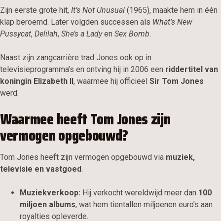
Zijn eerste grote hit,
It’s Not Unusual
(1965), maakte hem in één
klap beroemd. Later volgden successen als
What’s New
Pussycat
,
Delilah
,
She’s a Lady
en
Sex Bomb
.
Naast zijn zangcarrière trad Jones ook op in
televisieprogramma’s en ontving hij in 2006 een
riddertitel van
koningin Elizabeth II
, waarmee hij officieel
Sir Tom Jones
werd.
Waarmee heeft Tom Jones zijn
vermogen opgebouwd?
Tom Jones heeft zijn vermogen opgebouwd via
muziek,
televisie en vastgoed
.
Muziekverkoop:
Hij verkocht wereldwijd meer dan
100
miljoen albums
, wat hem tientallen miljoenen euro’s aan
royalties opleverde.