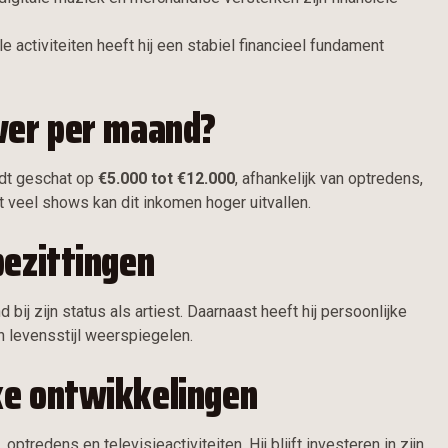
ctiviteiten heeft hij een stabiel financieel fundament
ver per maand?
rdt geschat op
€5.000 tot €12.000
, afhankelijk van optredens,
veel shows kan dit inkomen hoger uitvallen.
bezittingen
j zijn status als artiest. Daarnaast heeft hij persoonlijke
n levensstijl weerspiegelen.
ke ontwikkelingen
tredens en televisieactiviteiten. Hij blijft investeren in zijn