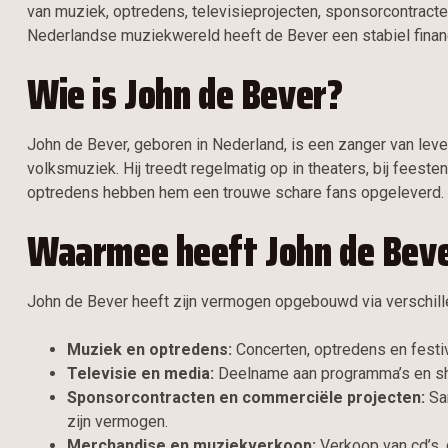
van muziek, optredens, televisieprojecten, sponsorcontracte
Nederlandse muziekwereld heeft de Bever een stabiel fina
Wie is John de Bever?
John de Bever, geboren in Nederland, is een zanger van le
volksmuziek. Hij treedt regelmatig op in theaters, bij feeste
optredens hebben hem een trouwe schare fans opgeleverd.
Waarmee heeft John de Bev
John de Bever heeft zijn vermogen opgebouwd via verschil
Muziek en optredens:
Concerten, optredens en festiv
Televisie en media:
Deelname aan programma’s en show
Sponsorcontracten en commerciële projecten:
Sa
zijn vermogen.
Merchandise en muziekverkoop:
Verkoop van cd’s, 