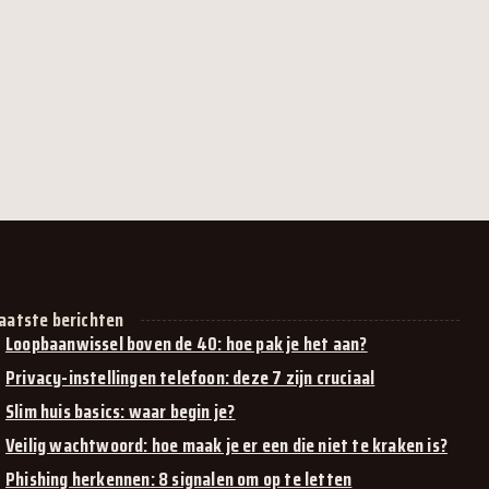
aatste berichten
Loopbaanwissel boven de 40: hoe pak je het aan?
Privacy-instellingen telefoon: deze 7 zijn cruciaal
Slim huis basics: waar begin je?
Veilig wachtwoord: hoe maak je er een die niet te kraken is?
Phishing herkennen: 8 signalen om op te letten